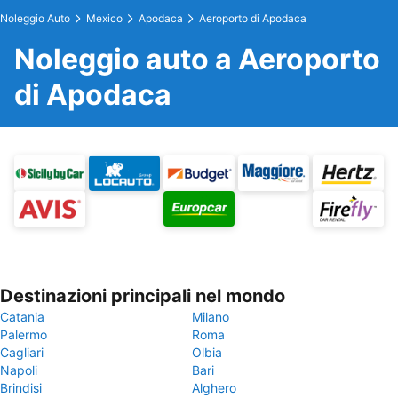
Noleggio Auto
Mexico
Apodaca
Aeroporto di Apodaca
Noleggio auto a Aeroporto
di Apodaca
Destinazioni principali nel mondo
Catania
Milano
Palermo
Roma
Cagliari
Olbia
Napoli
Bari
Brindisi
Alghero