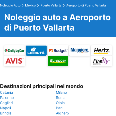
Noleggio Auto
Mexico
Puerto Vallarta
Aeroporto di Puerto Vallarta
Noleggio auto a Aeroporto
di Puerto Vallarta
Destinazioni principali nel mondo
Catania
Milano
Palermo
Roma
Cagliari
Olbia
Napoli
Bari
Brindisi
Alghero