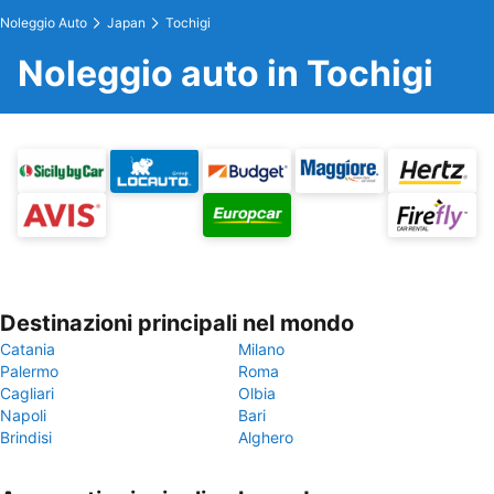
Noleggio Auto
Japan
Tochigi
Noleggio auto in Tochigi
Destinazioni principali nel mondo
Catania
Milano
Palermo
Roma
Cagliari
Olbia
Napoli
Bari
Brindisi
Alghero