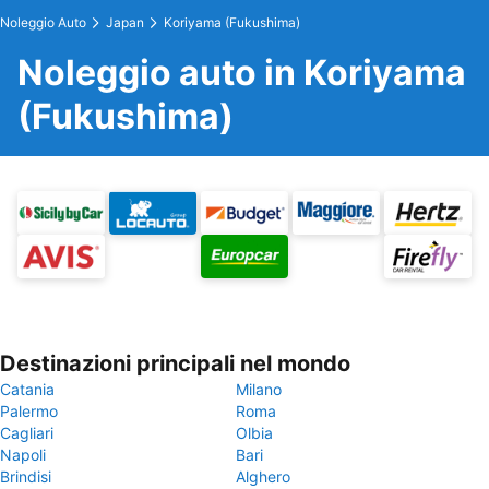
Noleggio Auto
Japan
Koriyama (Fukushima)
Noleggio auto in Koriyama
(Fukushima)
Destinazioni principali nel mondo
Catania
Milano
Palermo
Roma
Cagliari
Olbia
Napoli
Bari
Brindisi
Alghero