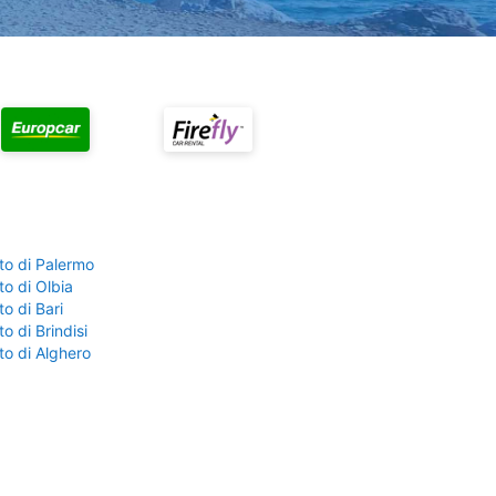
to di Palermo
o di Olbia
o di Bari
o di Brindisi
to di Alghero