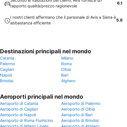
Secondo le valutazioni dei clienti, Avis fornisce un
6.1
rapporto qualità/prezzo ragionevole
I nostri clienti affermano che il personale di Avis a Siena è
5.9
abbastanza efficiente
Destinazioni principali nel mondo
Catania
Milano
Palermo
Roma
Cagliari
Olbia
Napoli
Bari
Brindisi
Alghero
Aeroporti principali nel mondo
Aeroporto di Catania
Aeroporto di Palermo
Aeroporto di Cagliari
Aeroporto di Olbia
Aeroporto di Napoli
Aeroporto di Bari
Aeroporto di Roma Fiumicino
Aeroporto di Brindisi
Aeroporto di Milano Linate
Aeroporto di Alghero