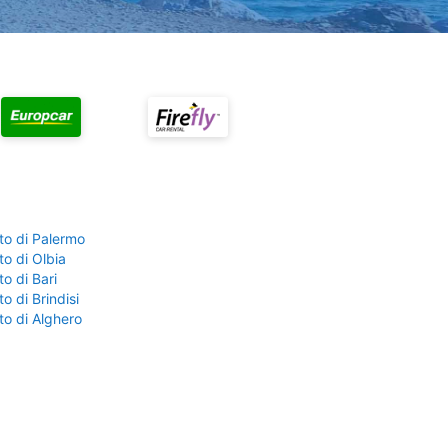
to di Palermo
o di Olbia
o di Bari
o di Brindisi
to di Alghero