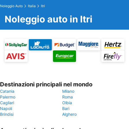
Noleggio Auto
Italia
Itri
Noleggio auto in Itri
Destinazioni principali nel mondo
Catania
Milano
Palermo
Roma
Cagliari
Olbia
Napoli
Bari
Brindisi
Alghero