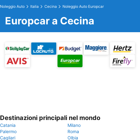
Noleggio Auto
Italia
Cecina
Noleggio Auto Europcar
Europcar a Cecina
Destinazioni principali nel mondo
Catania
Milano
Palermo
Roma
Cagliari
Olbia