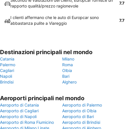
Secondo le valutazioni dei clienti, Europcar fornisce un
7.7
rapporto qualità/prezzo ragionevole
I clienti affermano che le auto di Europcar sono
7.7
abbastanza pulite a Viareggio
Destinazioni principali nel mondo
Catania
Milano
Palermo
Roma
Cagliari
Olbia
Napoli
Bari
Brindisi
Alghero
Aeroporti principali nel mondo
Aeroporto di Catania
Aeroporto di Palermo
Aeroporto di Cagliari
Aeroporto di Olbia
Aeroporto di Napoli
Aeroporto di Bari
Aeroporto di Roma Fiumicino
Aeroporto di Brindisi
Aeroporto di Milano Linate
Aeroporto di Alghero