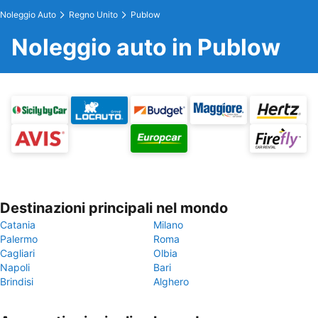
Noleggio Auto
Regno Unito
Publow
Noleggio auto in Publow
Destinazioni principali nel mondo
Catania
Milano
Palermo
Roma
Cagliari
Olbia
Napoli
Bari
Brindisi
Alghero