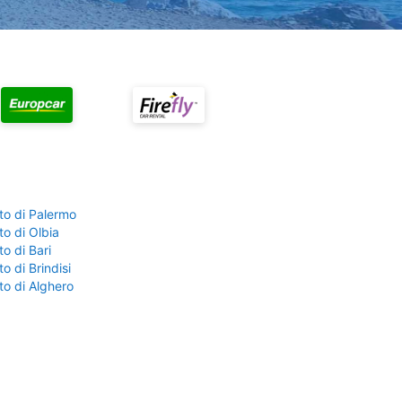
to di Palermo
o di Olbia
o di Bari
o di Brindisi
to di Alghero