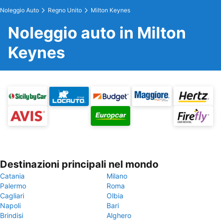
Noleggio Auto
Regno Unito
Milton Keynes
Noleggio auto in Milton
Keynes
Destinazioni principali nel mondo
Catania
Milano
Palermo
Roma
Cagliari
Olbia
Napoli
Bari
Brindisi
Alghero