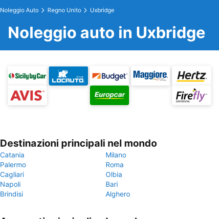
Noleggio Auto
Regno Unito
Uxbridge
Noleggio auto in Uxbridge
Destinazioni principali nel mondo
Catania
Milano
Palermo
Roma
Cagliari
Olbia
Napoli
Bari
Brindisi
Alghero