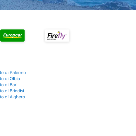
to di Palermo
o di Olbia
o di Bari
o di Brindisi
to di Alghero