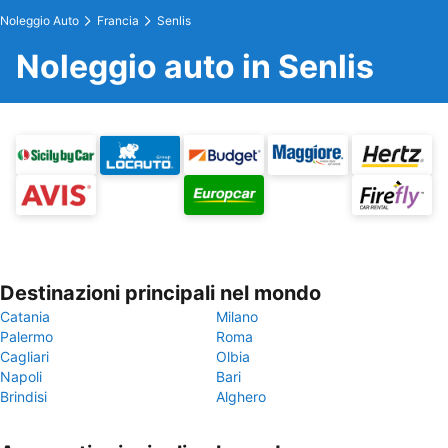
Noleggio Auto
Francia
Senlis
Noleggio auto in Senlis
Destinazioni principali nel mondo
Catania
Milano
Palermo
Roma
Cagliari
Olbia
Napoli
Bari
Brindisi
Alghero