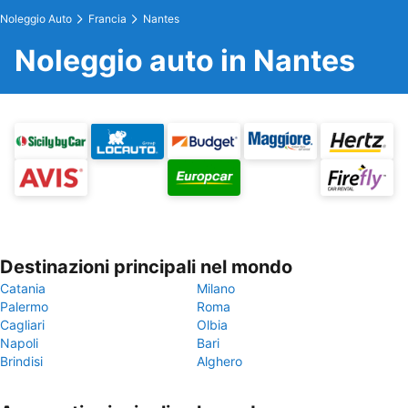
Noleggio Auto
Francia
Nantes
Noleggio auto in Nantes
Destinazioni principali nel mondo
Catania
Milano
Palermo
Roma
Cagliari
Olbia
Napoli
Bari
Brindisi
Alghero