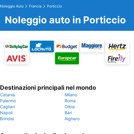
Noleggio Auto
Francia
Porticcio
Noleggio auto in Porticcio
Destinazioni principali nel mondo
Catania
Milano
Palermo
Roma
Cagliari
Olbia
Napoli
Bari
Brindisi
Alghero