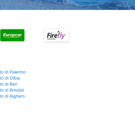
to di Palermo
o di Olbia
o di Bari
o di Brindisi
to di Alghero