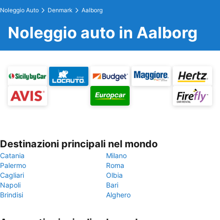
Noleggio Auto
Denmark
Aalborg
Noleggio auto in Aalborg
Destinazioni principali nel mondo
Catania
Milano
Palermo
Roma
Cagliari
Olbia
Napoli
Bari
Brindisi
Alghero