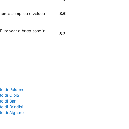
olmente semplice e veloce
8.6
i Europcar a Arica sono in
8.2
to di Palermo
o di Olbia
o di Bari
o di Brindisi
to di Alghero