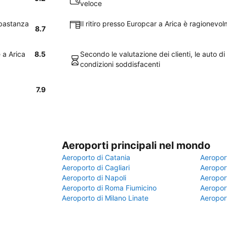
veloce
bbastanza
Il ritiro presso Europcar a Arica è ragionev
8.7
 a Arica
8.5
Secondo le valutazione dei clienti, le auto d
condizioni soddisfacenti
7.9
Aeroporti principali nel mondo
Aeroporto di Catania
Aeropor
Aeroporto di Cagliari
Aeroport
Aeroporto di Napoli
Aeroport
Aeroporto di Roma Fiumicino
Aeroport
Aeroporto di Milano Linate
Aeropor