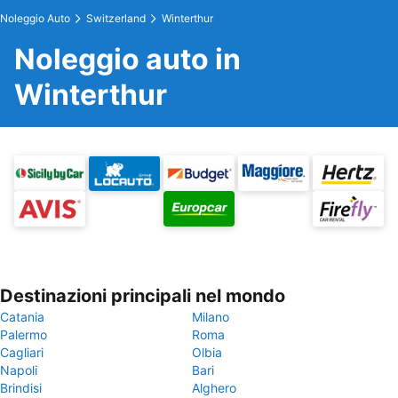
Noleggio Auto
Switzerland
Winterthur
Noleggio auto in
Winterthur
Destinazioni principali nel mondo
Catania
Milano
Palermo
Roma
Cagliari
Olbia
Napoli
Bari
Brindisi
Alghero