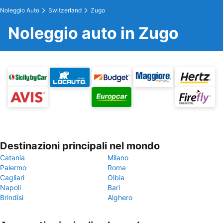
Noleggio Auto
Switzerland
Zugo
Noleggio auto in Zugo
Destinazioni principali nel mondo
Catania
Milano
Palermo
Roma
Cagliari
Olbia
Napoli
Bari
Brindisi
Alghero