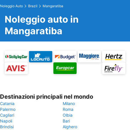
Noleggio Auto
Brazil
Mangaratiba
Noleggio auto in
Mangaratiba
Destinazioni principali nel mondo
Catania
Milano
Palermo
Roma
Cagliari
Olbia
Napoli
Bari
Brindisi
Alghero