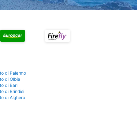
to di Palermo
o di Olbia
o di Bari
o di Brindisi
to di Alghero