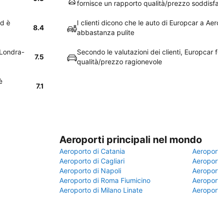
fornisce un rapporto qualità/prezzo soddisf
ed è
I clienti dicono che le auto di Europcar a A
8.4
abbastanza pulite
 Londra-
Secondo le valutazioni dei clienti, Europcar 
7.5
qualità/prezzo ragionevole
è
7.1
Aeroporti principali nel mondo
Aeroporto di Catania
Aeropor
Aeroporto di Cagliari
Aeroport
Aeroporto di Napoli
Aeroport
Aeroporto di Roma Fiumicino
Aeroport
Aeroporto di Milano Linate
Aeropor