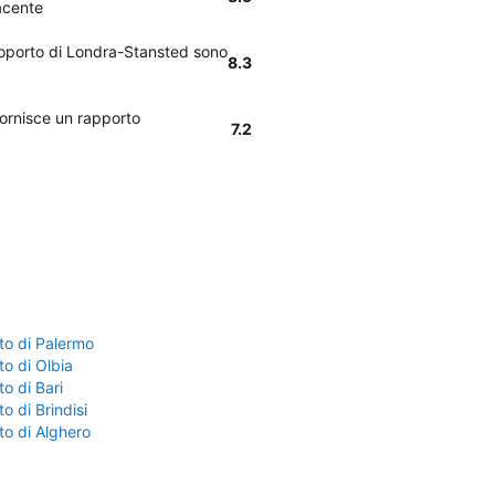
acente
eroporto di Londra-Stansted sono
8.3
fornisce un rapporto
7.2
to di Palermo
o di Olbia
o di Bari
o di Brindisi
to di Alghero