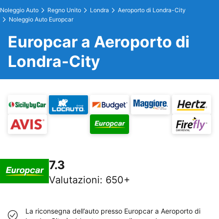
Noleggio Auto
Regno Unito
Londra
Aeroporto di Londra-City
Noleggio Auto Europcar
Europcar a Aeroporto di
Londra-City
7.3
Valutazioni
:
650+
La riconsegna dell’auto presso Europcar a Aeroporto di