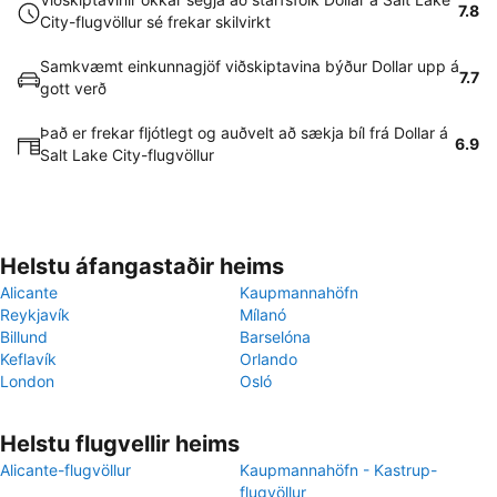
7.8
City-flugvöllur sé frekar skilvirkt
Samkvæmt einkunnagjöf viðskiptavina býður Dollar upp á
7.7
gott verð
Það er frekar fljótlegt og auðvelt að sækja bíl frá Dollar á
6.9
Salt Lake City-flugvöllur
Helstu áfangastaðir heims
Alicante
Kaupmannahöfn
Reykjavík
Mílanó
Billund
Barselóna
Keflavík
Orlando
London
Osló
Helstu flugvellir heims
Alicante-flugvöllur
Kaupmannahöfn - Kastrup-
flugvöllur