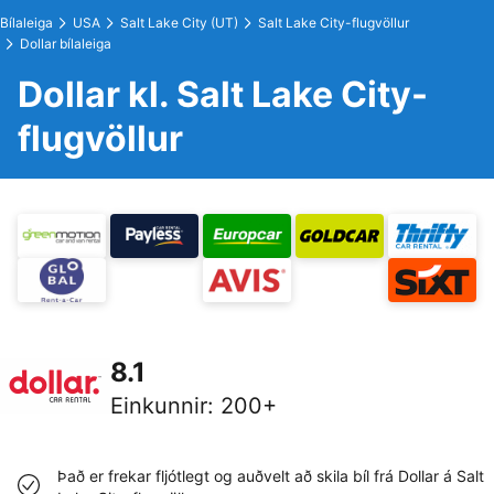
Bílaleiga
USA
Salt Lake City (UT)
Salt Lake City-flugvöllur
Dollar bílaleiga
Dollar kl. Salt Lake City-
flugvöllur
8.1
Einkunnir
:
200+
Það er frekar fljótlegt og auðvelt að skila bíl frá Dollar á Salt