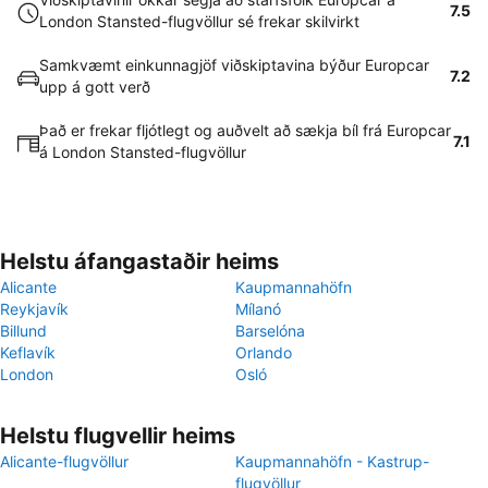
7.5
London Stansted-flugvöllur sé frekar skilvirkt
Samkvæmt einkunnagjöf viðskiptavina býður Europcar
7.2
upp á gott verð
Það er frekar fljótlegt og auðvelt að sækja bíl frá Europcar
7.1
á London Stansted-flugvöllur
Helstu áfangastaðir heims
Alicante
Kaupmannahöfn
Reykjavík
Mílanó
Billund
Barselóna
Keflavík
Orlando
London
Osló
Helstu flugvellir heims
Alicante-flugvöllur
Kaupmannahöfn - Kastrup-
flugvöllur