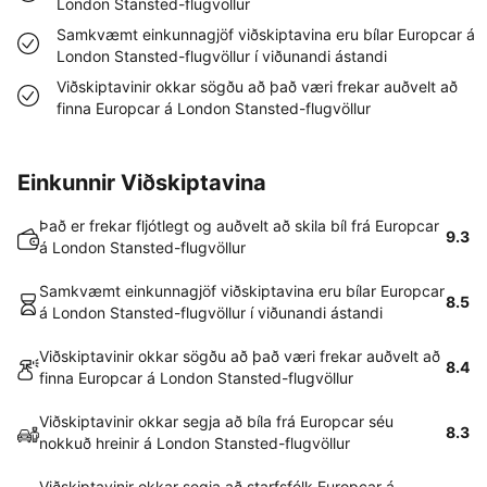
London Stansted-flugvöllur
Samkvæmt einkunnagjöf viðskiptavina eru bílar Europcar á
London Stansted-flugvöllur í viðunandi ástandi
Viðskiptavinir okkar sögðu að það væri frekar auðvelt að
finna Europcar á London Stansted-flugvöllur
Einkunnir Viðskiptavina
Það er frekar fljótlegt og auðvelt að skila bíl frá Europcar
9.3
á London Stansted-flugvöllur
Samkvæmt einkunnagjöf viðskiptavina eru bílar Europcar
8.5
á London Stansted-flugvöllur í viðunandi ástandi
Viðskiptavinir okkar sögðu að það væri frekar auðvelt að
8.4
finna Europcar á London Stansted-flugvöllur
Viðskiptavinir okkar segja að bíla frá Europcar séu
8.3
nokkuð hreinir á London Stansted-flugvöllur
Viðskiptavinir okkar segja að starfsfólk Europcar á