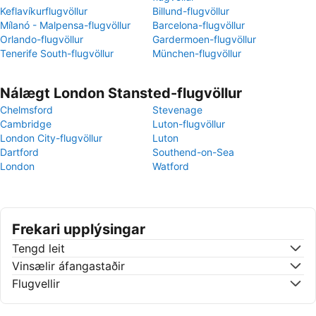
Keflavíkurflugvöllur
Billund-flugvöllur
Mílanó - Malpensa-flugvöllur
Barcelona-flugvöllur
Orlando-flugvöllur
Gardermoen-flugvöllur
Tenerife South-flugvöllur
München-flugvöllur
Nálægt London Stansted-flugvöllur
Chelmsford
Stevenage
Cambridge
Luton-flugvöllur
London City-flugvöllur
Luton
Dartford
Southend-on-Sea
London
Watford
Frekari upplýsingar
Tengd leit
Vinsælir áfangastaðir
Flugvellir