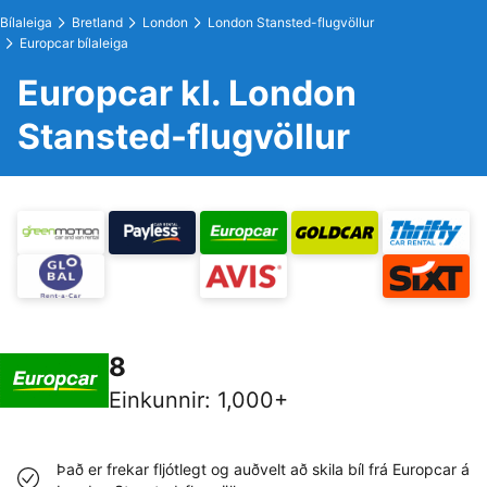
Bílaleiga
Bretland
London
London Stansted-flugvöllur
Europcar bílaleiga
Europcar kl. London
Stansted-flugvöllur
8
Einkunnir
:
1,000+
Það er frekar fljótlegt og auðvelt að skila bíl frá Europcar á