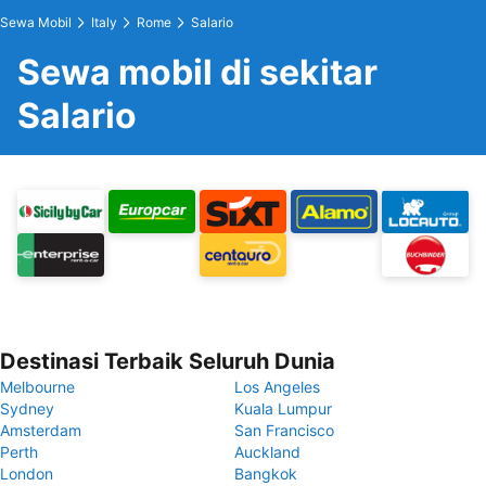
Sewa Mobil
Italy
Rome
Salario
Sewa mobil di sekitar
Salario
Destinasi Terbaik Seluruh Dunia
Melbourne
Los Angeles
Sydney
Kuala Lumpur
Amsterdam
San Francisco
Perth
Auckland
London
Bangkok