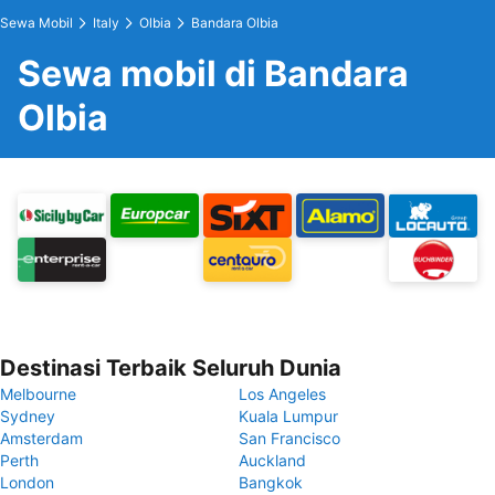
Sewa Mobil
Italy
Olbia
Bandara Olbia
Sewa mobil di Bandara
Olbia
Destinasi Terbaik Seluruh Dunia
Melbourne
Los Angeles
Sydney
Kuala Lumpur
Amsterdam
San Francisco
Perth
Auckland
London
Bangkok