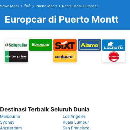
Sewa Mobil
चिली
Puerto Montt
Rental Mobil Europcar
Europcar di Puerto Montt
Destinasi Terbaik Seluruh Dunia
Melbourne
Los Angeles
Sydney
Kuala Lumpur
Amsterdam
San Francisco