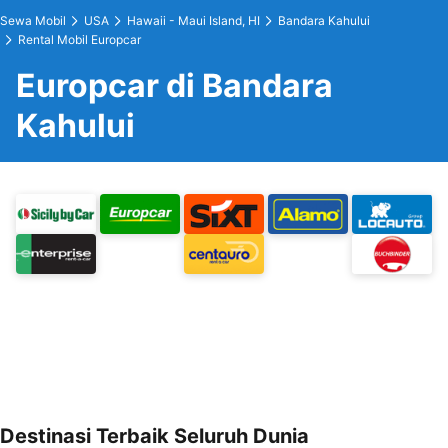
Sewa Mobil
USA
Hawaii - Maui Island, HI
Bandara Kahului
Rental Mobil Europcar
Europcar di Bandara
Kahului
Destinasi Terbaik Seluruh Dunia