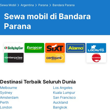
Sewa Mobil
Argentina
Parana
Bandara Parana
Sewa mobil di Bandara
Parana
Destinasi Terbaik Seluruh Dunia
Melbourne
Los Angeles
Sydney
Kuala Lumpur
Amsterdam
San Francisco
Perth
Auckland
London
Bangkok