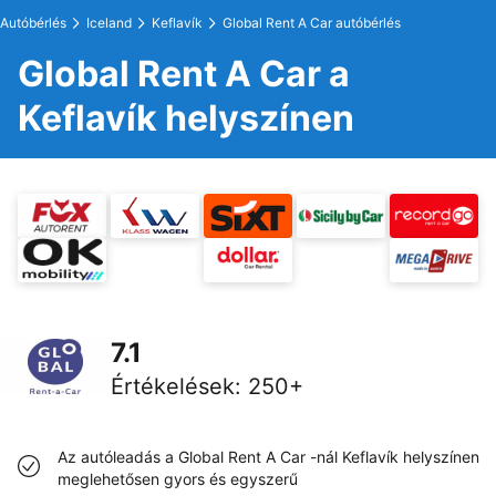
Autóbérlés
Iceland
Keflavík
Global Rent A Car autóbérlés
Global Rent A Car a
Keflavík helyszínen
7.1
Értékelések
:
250+
Az autóleadás a Global Rent A Car -nál Keflavík helyszínen
meglehetősen gyors és egyszerű