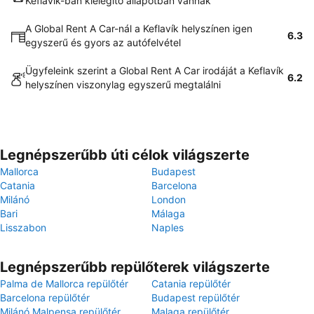
Keflavík-ban kielégítő állapotban vannak
A Global Rent A Car-nál a Keflavík helyszínen igen
6.3
egyszerű és gyors az autófelvétel
Ügyfeleink szerint a Global Rent A Car irodáját a Keflavík
6.2
helyszínen viszonylag egyszerű megtalálni
Legnépszerűbb úti célok világszerte
Mallorca
Budapest
Catania
Barcelona
Milánó
London
Bari
Málaga
Lisszabon
Naples
Legnépszerűbb repülőterek világszerte
Palma de Mallorca repülőtér
Catania repülőtér
Barcelona repülőtér
Budapest repülőtér
Milánó Malpensa repülőtér
Malaga repülőtér