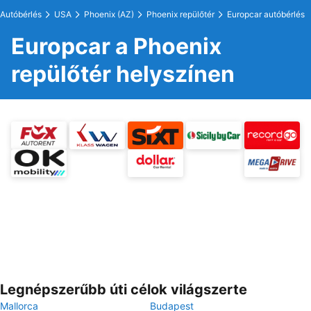
Autóbérlés
USA
Phoenix (AZ)
Phoenix repülőtér
Europcar autóbérlés
Europcar a Phoenix
repülőtér helyszínen
Legnépszerűbb úti célok világszerte
Mallorca
Budapest