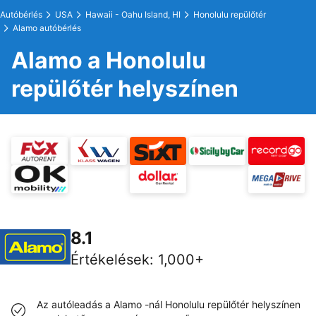
Autóbérlés
USA
Hawaii - Oahu Island, HI
Honolulu repülőtér
Alamo autóbérlés
Alamo a Honolulu
repülőtér helyszínen
8.1
Értékelések
:
1,000+
Az autóleadás a Alamo -nál Honolulu repülőtér helyszínen