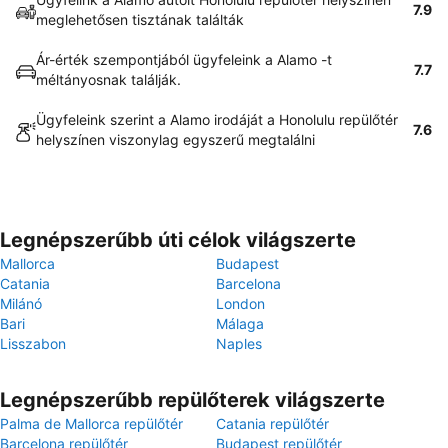
7.9
meglehetősen tisztának találták
Ár-érték szempontjából ügyfeleink a Alamo -t
7.7
méltányosnak találják.
Ügyfeleink szerint a Alamo irodáját a Honolulu repülőtér
7.6
helyszínen viszonylag egyszerű megtalálni
Legnépszerűbb úti célok világszerte
Mallorca
Budapest
Catania
Barcelona
Milánó
London
Bari
Málaga
Lisszabon
Naples
Legnépszerűbb repülőterek világszerte
Palma de Mallorca repülőtér
Catania repülőtér
Barcelona repülőtér
Budapest repülőtér