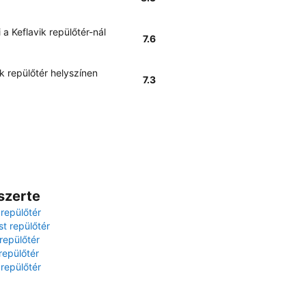
 a Keflavik repülőtér-nál
7.6
ik repülőtér helyszínen
7.3
szerte
 repülőtér
t repülőtér
repülőtér
repülőtér
 repülőtér