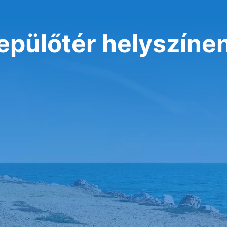
repülőtér helyszíne