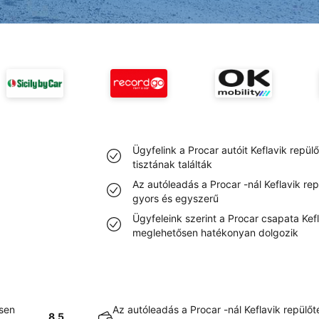
Ügyfelink a Procar autóit Keflavik repü
tisztának találták
Az autóleadás a Procar -nál Keflavik re
gyors és egyszerű
Ügyfeleink szerint a Procar csapata Kefl
meglehetősen hatékonyan dolgozik
ősen
Az autóleadás a Procar -nál Keflavik repülő
8.5