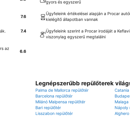
gyors és egyszerű
Ügyfeleink értékelései alapján a Procar autói
7.6
kielégítő állapotban vannak
ják.
7.4
Ügyfeleink szerint a Procar irodáját a Keflav
viszonylag egyszerű megtalálni
rs az
6.6
Legnépszerűbb repülőterek világ
Palma de Mallorca repülőtér
Catania
Barcelona repülőtér
Budapes
Milánó Malpensa repülőtér
Malaga 
Bari repülőtér
Nápoly 
Lisszabon repülőtér
Alghero