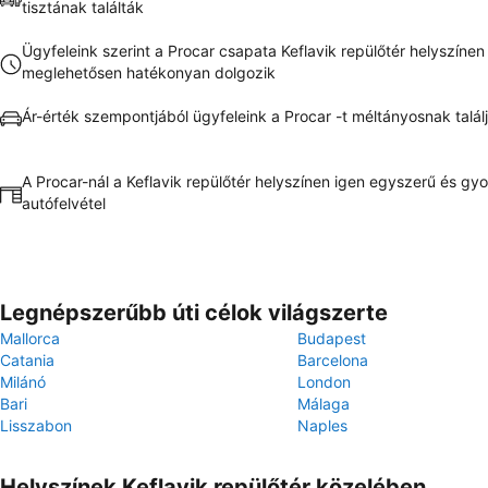
tisztának találták
Ügyfeleink szerint a Procar csapata Keflavik repülőtér helyszínen
meglehetősen hatékonyan dolgozik
Ár-érték szempontjából ügyfeleink a Procar -t méltányosnak talál
A Procar-nál a Keflavik repülőtér helyszínen igen egyszerű és gyo
autófelvétel
Legnépszerűbb úti célok világszerte
Mallorca
Budapest
Catania
Barcelona
Milánó
London
Bari
Málaga
Lisszabon
Naples
Helyszínek Keflavik repülőtér közelében