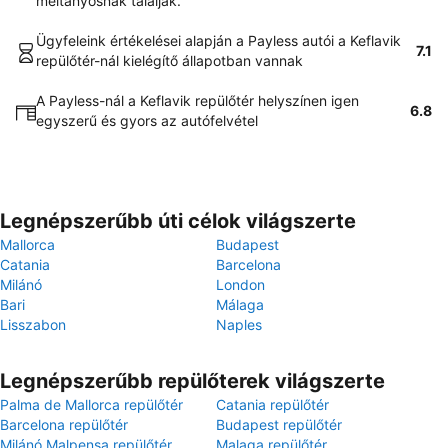
méltányosnak találják.
Ügyfeleink értékelései alapján a Payless autói a Keflavik
7.1
repülőtér-nál kielégítő állapotban vannak
A Payless-nál a Keflavik repülőtér helyszínen igen
6.8
egyszerű és gyors az autófelvétel
Legnépszerűbb úti célok világszerte
Mallorca
Budapest
Catania
Barcelona
Milánó
London
Bari
Málaga
Lisszabon
Naples
Legnépszerűbb repülőterek világszerte
Palma de Mallorca repülőtér
Catania repülőtér
Barcelona repülőtér
Budapest repülőtér
Milánó Malpensa repülőtér
Malaga repülőtér