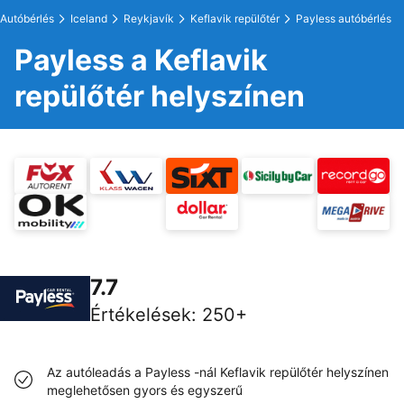
Autóbérlés
Iceland
Reykjavík
Keflavik repülőtér
Payless autóbérlés
Payless a Keflavik
repülőtér helyszínen
7.7
Értékelések
:
250+
Az autóleadás a Payless -nál Keflavik repülőtér helyszínen
meglehetősen gyors és egyszerű