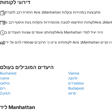
דירוגי לקוחות
החזרת רכב לחברת Avis בManhattan מתבצעת במהירות ובקלות
עת איסוף רכב מAvis בManhattan
לקוחותנו אומרים שצוות העובדים בAvis Manhattan היה יעיל למדי
ו ציינו כי הרכבים שנמסרו להם על ידי Avis בManhattan היו נקיים
היעדים המובילים בעולם
Bucharest
Vienna
לרנקה
אתונה
אמסטרדם
מילאנו
Budapest
רום
פראג
Zurich
ליד Manhattan