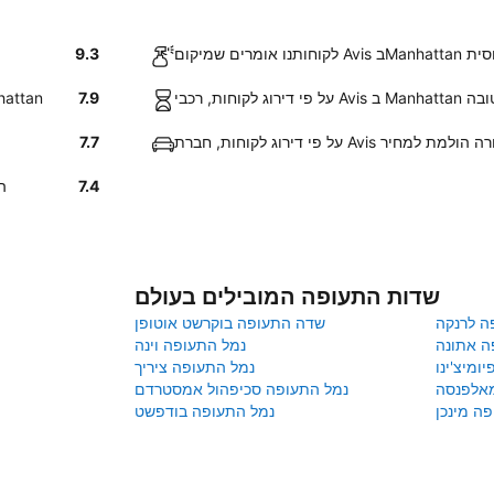
 בקלות יחסית
9.3
זוקה טובה
7.9
לקוחות התרשמו לטובה מהמהירות והקלות ב
רת Avis מעניקה תמורה הולמת למחיר
7.7
7.4
לקוחותינ
שדות התעופה המובילים בעולם
ה לרנקה
שדה התעופה בוקרשט אוטופן
ה אתונה
נמל התעופה וינה
ומיצ'ינו
נמל התעופה ציריך
מאלפנסה
נמל התעופה סכיפהול אמסטרדם
ה מינכן
נמל התעופה בודפשט