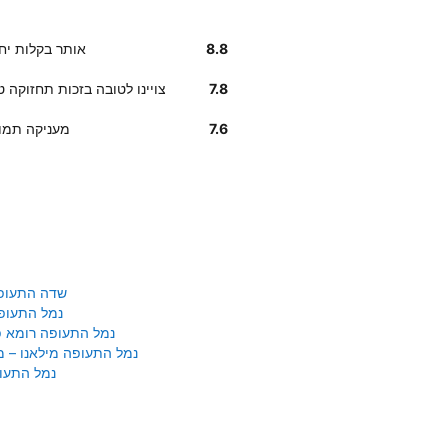
8.8
לקוחותנו אומרים שמיקום Avis בManhattan אותר
7.8
על פי דירוג לקוחות, רכבי Avis ב Manhattan צויינו לטובה בזכות תח
7.6
על פי דירוג לקוחות, חב
שדה התעופ
נמל התעופ
נמל התעופה רומא פי
נמל התעופה מילאנו – 
נמל התעופ