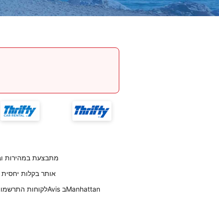
החזרת רכב לחברת Avis בManhattan מתבצעת במה
לקוחותנו אומרים שמיקום Avis בManhattan אותר בקלות יחסית
לקוחות התרשמו לטובה מהמהירות והקלות בעת איסוף רכב מAvis בManhattan