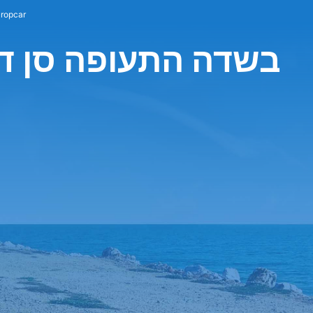
השכרת רכב car
חברת Europcar בשדה התעופה סן 