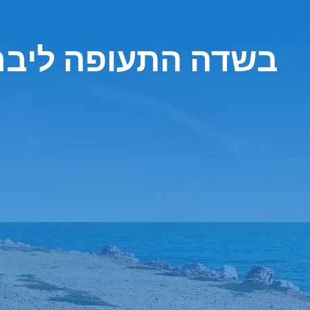
חברת Easirent בשדה התעופה ל