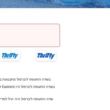
החזרת רכב לחברת Easirent בשדה התעופה ליברפול מ
לק
לקוחותנו אומרים שצוות העובדים בEasirent שדה התעופה ליברפול היה יעיל למדי