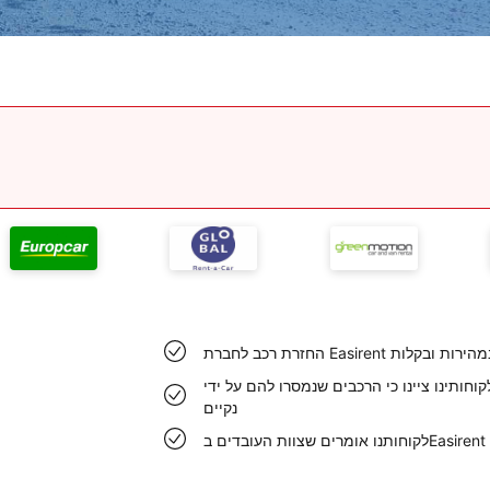
תבצעת במהירות ובקלות
וחותינו ציינו כי הרכבים שנמסרו להם על ידי Easirent בשדה התעופה ליברפול היו
נקיים