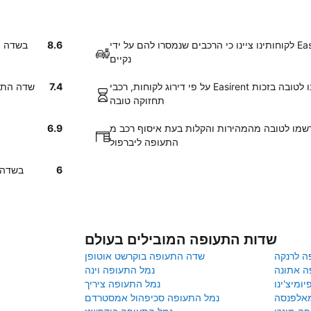
לקוחותינו ציינו כי הרכבים שנמסרו להם על ידי Easirent בשדה התעופה ליברפול היו
8.6
החזרת רכב
נקיים
על פי דירוג לקוחות, רכבי Easirent ב שדה התעופה ליברפול צויינו לטובה בזכות
7.4
לקוחותנו אומרים ש
תחזוקה טובה
 לטובה מהמהירות והקלות בעת איסוף רכב מEasirent בשדה
6.9
התעופה ליברפול
6
לקוחותנו א
שדות התעופה המובילים בעולם
ה לרנקה
שדה התעופה בוקרשט אוטופן
ה אתונה
נמל התעופה וינה
ומיצ'ינו
נמל התעופה ציריך
מאלפנסה
נמל התעופה סכיפהול אמסטרדם