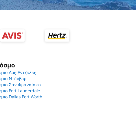
Κόσμο
μιο Λος Άντζελες
όμιο Ντένβερ
όμιο Σαν Φρανσίσκο
μιο Fort Lauderdale
μιο Dallas Fort Worth