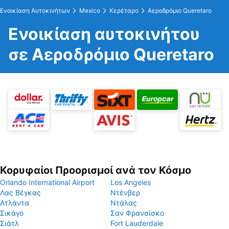
Ενοικίαση Αυτοκινήτων
Mexico
Κερέταρο
Αεροδρόμιο Queretaro
Ενοικίαση αυτοκινήτου
σε Αεροδρόμιο Queretaro
Κορυφαίοι Προορισμοί ανά τον Κόσμο
Orlando International Airport
Los Angeles
Λας Βέγκας
Ντένβερ
Ατλάντα
Ντάλας
Σικάγο
Σαν Φρανσίσκο
Σιάτλ
Fort Lauderdale