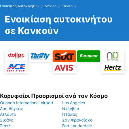
Ενοικίαση Αυτοκινήτων
Mexico
Κανκούν
Ενοικίαση αυτοκινήτου
σε Κανκούν
Κορυφαίοι Προορισμοί ανά τον Κόσμο
Orlando International Airport
Los Angeles
Λας Βέγκας
Ντένβερ
Ατλάντα
Ντάλας
Σικάγο
Σαν Φρανσίσκο
Σιάτλ
Fort Lauderdale