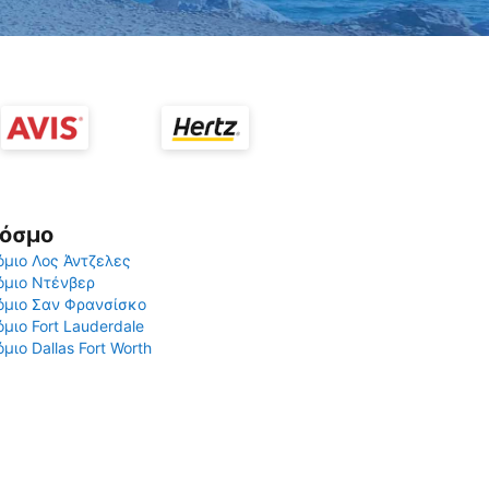
Κόσμο
μιο Λος Άντζελες
όμιο Ντένβερ
όμιο Σαν Φρανσίσκο
μιο Fort Lauderdale
μιο Dallas Fort Worth