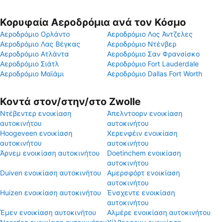
Κορυφαία Αεροδρόμια ανά τον Κόσμο
Αεροδρόμιο Ορλάντο
Αεροδρόμιο Λος Άντζελες
Αεροδρόμιο Λας Βέγκας
Αεροδρόμιο Ντένβερ
Αεροδρόμιο Ατλάντα
Αεροδρόμιο Σαν Φρανσίσκο
Αεροδρόμιο Σιάτλ
Αεροδρόμιο Fort Lauderdale
Αεροδρόμιο Μαϊάμι
Αεροδρόμιο Dallas Fort Worth
Κοντά στον/στην/στο Zwolle
Ντέβεντερ ενοικίαση
Άπελντοορν ενοικίαση
αυτοκινήτου
αυτοκινήτου
Hoogeveen ενοικίαση
Χερενφέιν ενοικίαση
αυτοκινήτου
αυτοκινήτου
Άρνεμ ενοικίαση αυτοκινήτου
Doetinchem ενοικίαση
αυτοκινήτου
Duiven ενοικίαση αυτοκινήτου
Αμερσφόρτ ενοικίαση
αυτοκινήτου
Huizen ενοικίαση αυτοκινήτου
Ένσχεντε ενοικίαση
αυτοκινήτου
Έμεν ενοικίαση αυτοκινήτου
Αλμέρε ενοικίαση αυτοκινήτου