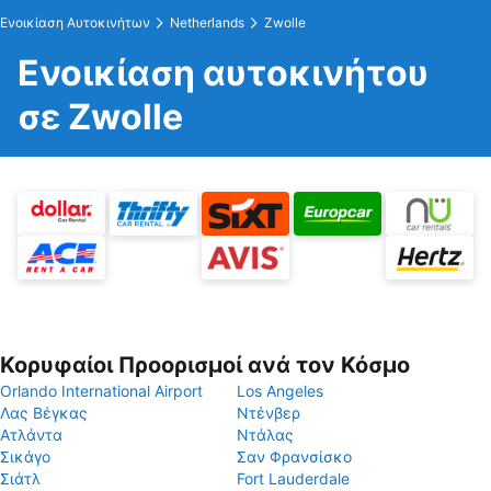
Ενοικίαση Αυτοκινήτων
Netherlands
Zwolle
Ενοικίαση αυτοκινήτου
σε Zwolle
Κορυφαίοι Προορισμοί ανά τον Κόσμο
Orlando International Airport
Los Angeles
Λας Βέγκας
Ντένβερ
Ατλάντα
Ντάλας
Σικάγο
Σαν Φρανσίσκο
Σιάτλ
Fort Lauderdale