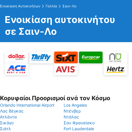
Ενοικίαση Αυτοκινήτων
Γαλλία
Σαιν-Λο
Ενοικίαση αυτοκινήτου
σε Σαιν-Λο
Κορυφαίοι Προορισμοί ανά τον Κόσμο
Orlando International Airport
Los Angeles
Λας Βέγκας
Ντένβερ
Ατλάντα
Ντάλας
Σικάγο
Σαν Φρανσίσκο
Σιάτλ
Fort Lauderdale