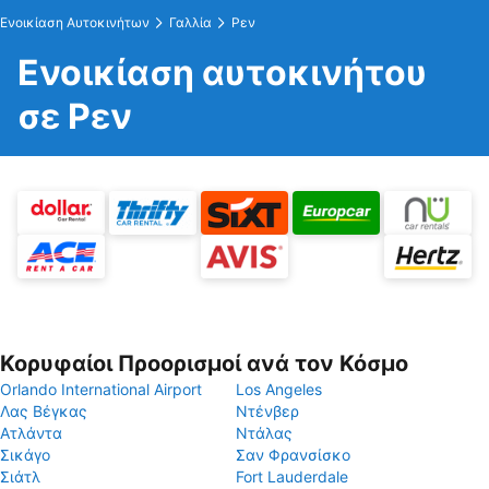
Ενοικίαση Αυτοκινήτων
Γαλλία
Ρεν
Ενοικίαση αυτοκινήτου
σε Ρεν
Κορυφαίοι Προορισμοί ανά τον Κόσμο
Orlando International Airport
Los Angeles
Λας Βέγκας
Ντένβερ
Ατλάντα
Ντάλας
Σικάγο
Σαν Φρανσίσκο
Σιάτλ
Fort Lauderdale