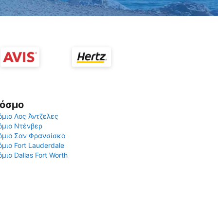
Κόσμο
μιο Λος Άντζελες
όμιο Ντένβερ
όμιο Σαν Φρανσίσκο
μιο Fort Lauderdale
μιο Dallas Fort Worth